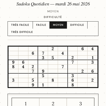
Sudoku Quotidien —
mardi 26 mai 2026
MOYEN
DIFFICULTÉ
TRÈS FACILE
FACILE
MOYEN
DIFFICILE
TRÈS DIFFICILE
2
6
4
6
7
4
3
5
2
1
9
6
7
3
8
4
2
7
7
9
2
6
5
3
3
5
8
6
2
9
1
8
1
2
3