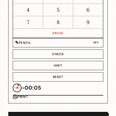
4
5
6
7
8
9
ERASE
✎
PENCIL
OFF
CHECK
HINT
RESET
-00:05
PRINT