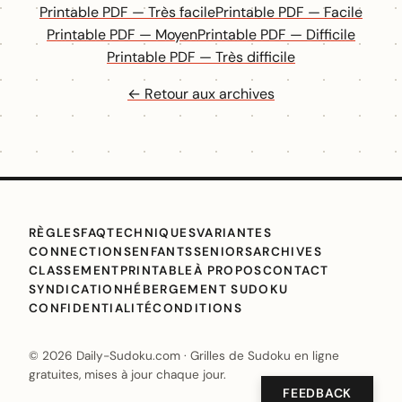
Printable PDF — Très facile
Printable PDF — Facile
Printable PDF — Moyen
Printable PDF — Difficile
Printable PDF — Très difficile
← Retour aux archives
RÈGLES
FAQ
TECHNIQUES
VARIANTES
CONNECTIONS
ENFANTS
SENIORS
ARCHIVES
CLASSEMENT
PRINTABLE
À PROPOS
CONTACT
SYNDICATION
HÉBERGEMENT SUDOKU
CONFIDENTIALITÉ
CONDITIONS
© 2026 Daily-Sudoku.com · Grilles de Sudoku en ligne
gratuites, mises à jour chaque jour.
FEEDBACK