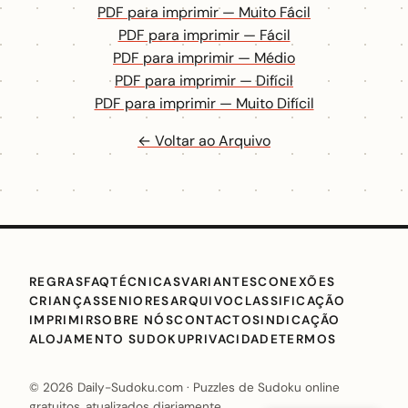
PDF para imprimir — Muito Fácil
PDF para imprimir — Fácil
PDF para imprimir — Médio
PDF para imprimir — Difícil
PDF para imprimir — Muito Difícil
← Voltar ao Arquivo
REGRAS
FAQ
TÉCNICAS
VARIANTES
CONEXÕES
CRIANÇAS
SENIORES
ARQUIVO
CLASSIFICAÇÃO
IMPRIMIR
SOBRE NÓS
CONTACTO
SINDICAÇÃO
ALOJAMENTO SUDOKU
PRIVACIDADE
TERMOS
© 2026 Daily-Sudoku.com · Puzzles de Sudoku online
gratuitos, atualizados diariamente.