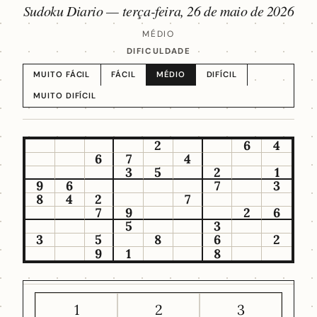
Sudoku Diario —
terça-feira, 26 de maio de 2026
MÉDIO
DIFICULDADE
MUITO FÁCIL
FÁCIL
MÉDIO
DIFÍCIL
MUITO DIFÍCIL
2
6
4
6
7
4
3
5
2
1
9
6
7
3
8
4
2
7
7
9
2
6
5
3
3
5
8
6
2
9
1
8
1
2
3