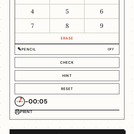
4
5
6
7
8
9
ERASE
✎
PENCIL
OFF
CHECK
HINT
RESET
-00:05
PRINT