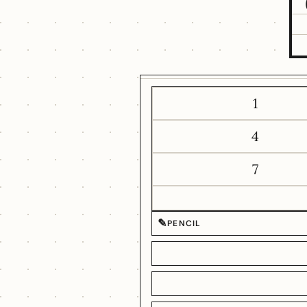
1
4
7
✎
PENCIL