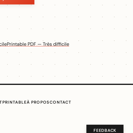
cile
Printable PDF — Très difficile
T
PRINTABLE
À PROPOS
CONTACT
FEEDBACK