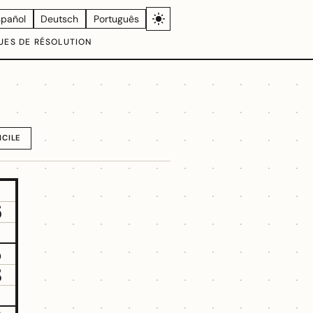
spañol
Deutsch
Português
UES DE RÉSOLUTION
ICILE
6
5
8