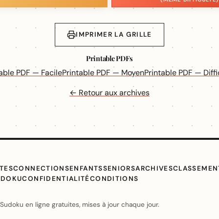
IMPRIMER LA GRILLE
Printable PDFs
table PDF — Facile
Printable PDF — Moyen
Printable PDF — Diffi
← Retour aux archives
TES
CONNECTIONS
ENFANTS
SENIORS
ARCHIVES
CLASSEMEN
UDOKU
CONFIDENTIALITÉ
CONDITIONS
udoku en ligne gratuites, mises à jour chaque jour.