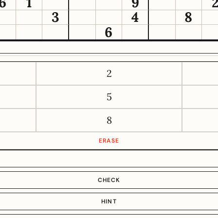
6
1
9
3
4
8
6
2
5
8
ERASE
CHECK
HINT