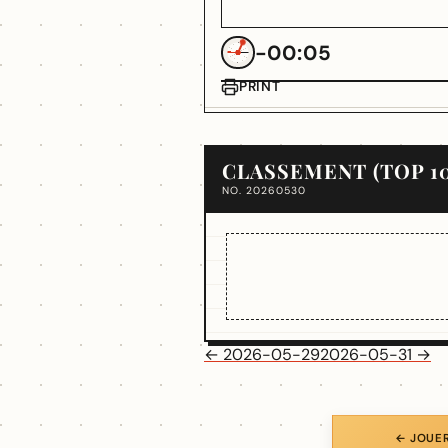
-00:05
PRINT
CLASSEMENT (TOP 10
NO. 20260530
← 2026-05-29
2026-05-31 →
← JOUER