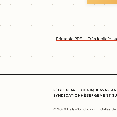
Printable PDF — Très facile
Prin
RÈGLES
FAQ
TECHNIQUES
VARIAN
SYNDICATION
HÉBERGEMENT S
© 2026 Daily-Sudoku.com · Grilles de S