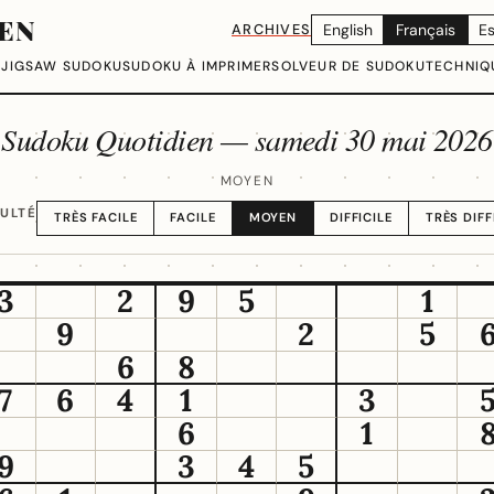
EN
ARCHIVES
English
Français
E
U
JIGSAW SUDOKU
SUDOKU À IMPRIMER
SOLVEUR DE SUDOKU
TECHNIQ
Sudoku Quotidien —
samedi 30 mai 2026
MOYEN
CULTÉ
TRÈS FACILE
FACILE
MOYEN
DIFFICILE
TRÈS DIFF
3
2
9
5
1
9
2
5
6
8
7
6
4
1
3
6
1
9
3
4
5