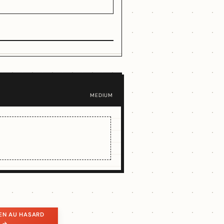
MEDIUM
EN AU HASARD
) →