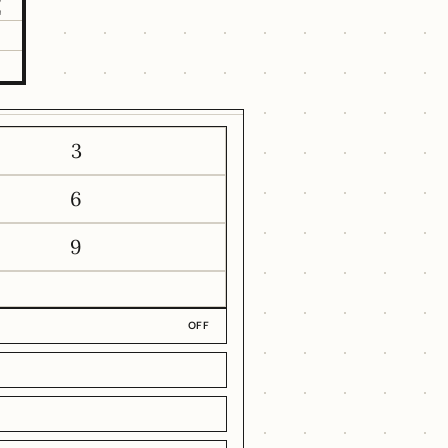
2
3
6
9
OFF