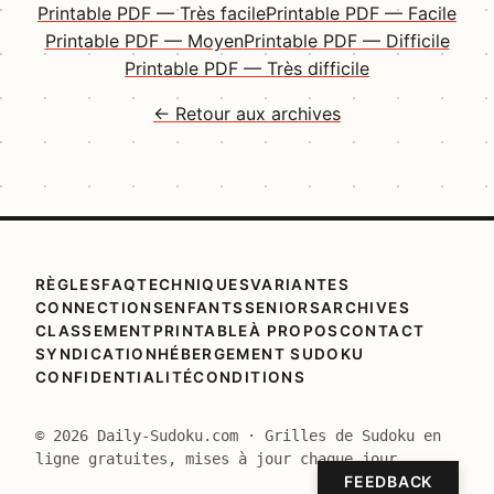
Printable PDF — Très facile
Printable PDF — Facile
Printable PDF — Moyen
Printable PDF — Difficile
Printable PDF — Très difficile
← Retour aux archives
RÈGLES
FAQ
TECHNIQUES
VARIANTES
CONNECTIONS
ENFANTS
SENIORS
ARCHIVES
CLASSEMENT
PRINTABLE
À PROPOS
CONTACT
SYNDICATION
HÉBERGEMENT SUDOKU
CONFIDENTIALITÉ
CONDITIONS
© 2026 Daily-Sudoku.com · Grilles de Sudoku en
ligne gratuites, mises à jour chaque jour.
FEEDBACK