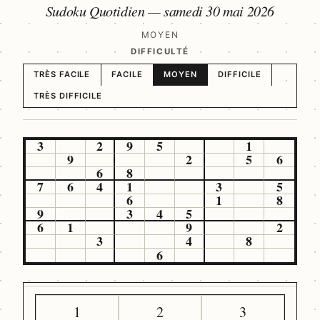
Sudoku Quotidien —
samedi 30 mai 2026
MOYEN
DIFFICULTÉ
TRÈS FACILE
FACILE
MOYEN
DIFFICILE
TRÈS DIFFICILE
3
2
9
5
1
9
2
5
6
6
8
7
6
4
1
3
5
6
1
8
9
3
4
5
6
1
9
2
3
4
8
6
1
2
3