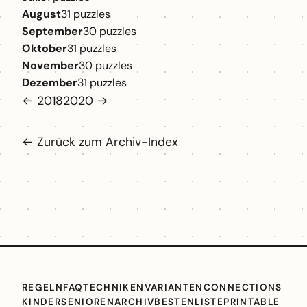
August
31 puzzles
September
30 puzzles
Oktober
31 puzzles
November
30 puzzles
Dezember
31 puzzles
← 2018
2020 →
← Zurück zum Archiv-Index
REGELN
FAQ
TECHNIKEN
VARIANTEN
CONNECTIONS
KINDER
SENIOREN
ARCHIV
BESTENLISTE
PRINTABLE