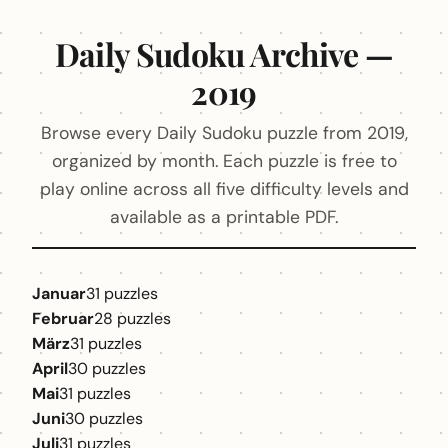
Daily Sudoku Archive —
2019
Browse every Daily Sudoku puzzle from 2019,
organized by month. Each puzzle is free to
play online across all five difficulty levels and
available as a printable PDF.
Januar
31 puzzles
Februar
28 puzzles
März
31 puzzles
April
30 puzzles
Mai
31 puzzles
Juni
30 puzzles
Juli
31 puzzles