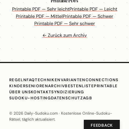
Printable PDFs
Printable PDF — Sehr leicht
Printable PDF — Leicht
Printable PDF — Mittel
Printable PDF — Schwer
Printable PDF — Sehr schwer
← Zurück zum Archiv
REGELN
FAQ
TECHNIKEN
VARIANTEN
CONNECTIONS
KINDER
SENIOREN
ARCHIV
BESTENLISTE
PRINTABLE
ÜBER UNS
KONTAKT
SYNDIZIERUNG
SUDOKU-HOSTING
DATENSCHUTZ
AGB
© 2026 Daily-Sudoku.com · Kostenlose Online-Sudoku-
Rätsel, täglich aktualisiert.
FEEDBACK