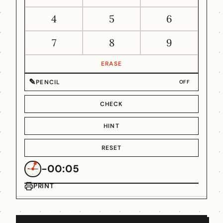
4
5
6
7
8
9
ERASE
✎
PENCIL
OFF
CHECK
HINT
RESET
-00:05
PRINT