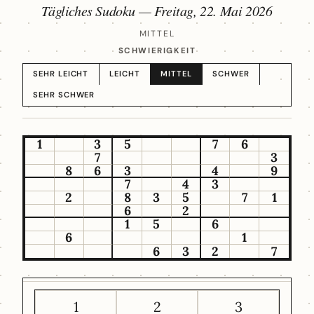
Tägliches Sudoku —
Freitag, 22. Mai 2026
MITTEL
SCHWIERIGKEIT
SEHR LEICHT
LEICHT
MITTEL
SCHWER
SEHR SCHWER
1
3
5
7
6
7
3
8
6
3
4
9
7
4
3
2
8
3
5
7
1
6
2
1
5
6
6
1
6
3
2
7
1
2
3