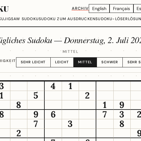
KU
ARCHIV
English
Français
E
KU
JIGSAW SUDOKU
SUDOKU ZUM AUSDRUCKEN
SUDOKU-LÖSER
LÖSU
ägliches Sudoku —
Donnerstag, 2. Juli 20
MITTEL
IGKEIT
SEHR LEICHT
LEICHT
MITTEL
SCHWER
SEHR 
3
4
1
1
5
2
8
1
9
8
9
6
7
3
7
3
8
2