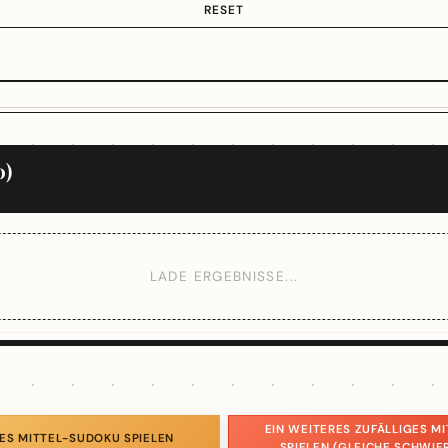
RESET
0)
LADE ERGEBNISSE...
EIN WEITERES ZUFÄLLIGES M
ES MITTEL-SUDOKU SPIELEN
SPIELEN (GLEICHE SCHWIE