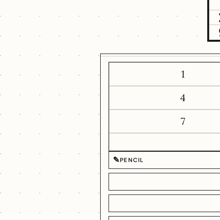
1
4
7
✎
PENCIL