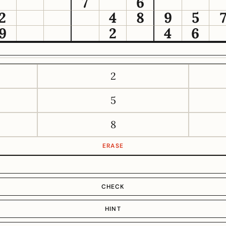
7
6
2
4
8
9
5
9
2
4
6
2
5
8
ERASE
CHECK
HINT