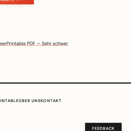
wer
Printable PDF — Sehr schwer
RINTABLE
ÜBER UNS
KONTAKT
FEEDBACK