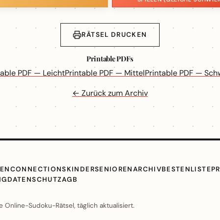
RÄTSEL DRUCKEN
Printable PDFs
table PDF — Leicht
Printable PDF — Mittel
Printable PDF — Sch
← Zurück zum Archiv
TEN
CONNECTIONS
KINDER
SENIOREN
ARCHIV
BESTENLISTE
P
NG
DATENSCHUTZ
AGB
Online-Sudoku-Rätsel, täglich aktualisiert.