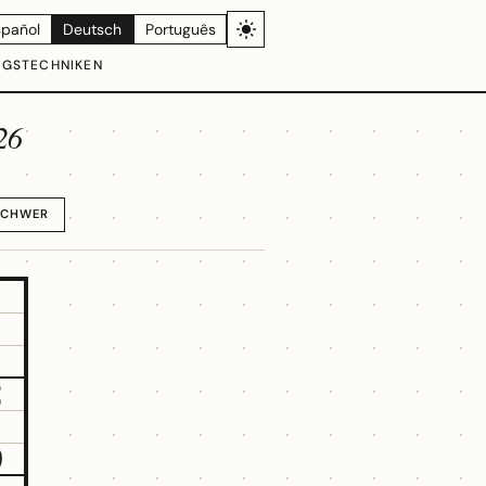
spañol
Deutsch
Português
NGSTECHNIKEN
26
SCHWER
2
9