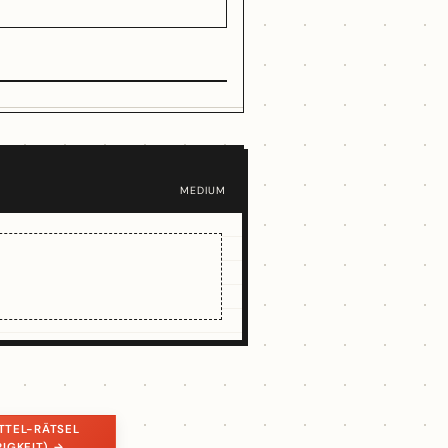
MEDIUM
ITTEL-RÄTSEL
RIGKEIT) →