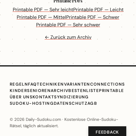
Printable PDFs
Printable PDF — Sehr leicht
Printable PDF — Leicht
Printable PDF — Mittel
Printable PDF — Schwer
Printable PDF — Sehr schwer
← Zurück zum Archiv
REGELN
FAQ
TECHNIKEN
VARIANTEN
CONNECTIONS
KINDER
SENIOREN
ARCHIV
BESTENLISTE
PRINTABLE
ÜBER UNS
KONTAKT
SYNDIZIERUNG
SUDOKU-HOSTING
DATENSCHUTZ
AGB
© 2026 Daily-Sudoku.com · Kostenlose Online-Sudoku-
Rätsel, täglich aktualisiert.
FEEDBACK