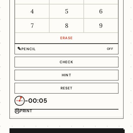
4
5
6
7
8
9
ERASE
✎
PENCIL
OFF
CHECK
HINT
RESET
-00:05
PRINT