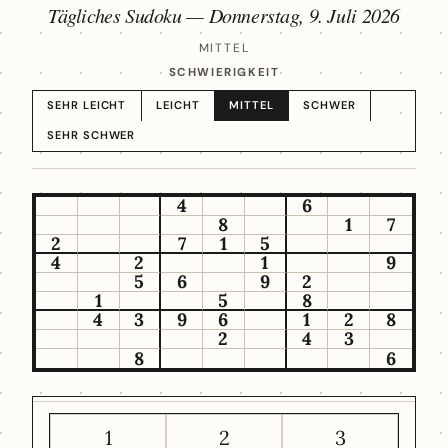
Tägliches Sudoku —
Donnerstag, 9. Juli 2026
MITTEL
SCHWIERIGKEIT
SEHR LEICHT
LEICHT
MITTEL
SCHWER
SEHR SCHWER
4
6
8
1
7
2
7
1
5
4
2
1
9
5
6
9
2
1
5
8
4
3
9
6
1
2
8
2
4
3
8
6
1
2
3