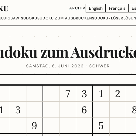
KU
ARCHIV
English
Français
E
KU
JIGSAW SUDOKU
SUDOKU ZUM AUSDRUCKEN
SUDOKU-LÖSER
LÖSU
udoku zum Ausdruck
SAMSTAG, 6. JUNI 2026 · SCHWER
7
3
1
2
1
3
6
9
5