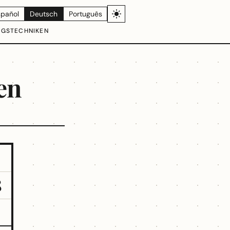
spañol
Deutsch
Português
NGSTECHNIKEN
en
8