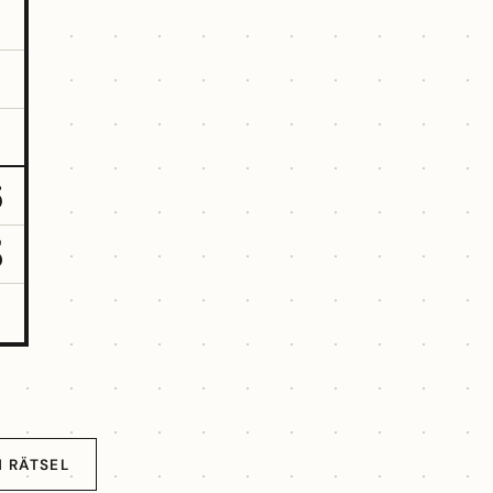
6
5
 RÄTSEL