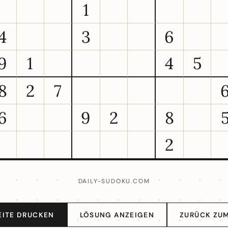
1
4
3
6
9
1
4
5
8
2
7
6
9
2
8
2
DAILY-SUDOKU.COM
EITE DRUCKEN
LÖSUNG ANZEIGEN
ZURÜCK ZUM