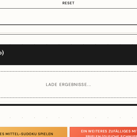
RESET
0)
LADE ERGEBNISSE...
EIN WEITERES ZUFÄLLIGES M
ES MITTEL-SUDOKU SPIELEN
SPIELEN (GLEICHE SCHWIE