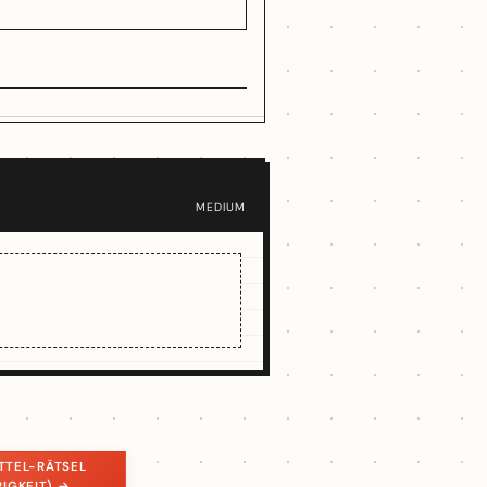
MEDIUM
ITTEL-RÄTSEL
RIGKEIT) →