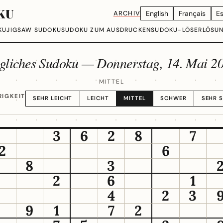
KU
ARCHIV
English
Français
E
KU
JIGSAW SUDOKU
SUDOKU ZUM AUSDRUCKEN
SUDOKU-LÖSER
LÖSU
gliches Sudoku —
Donnerstag, 14. Mai 2
MITTEL
IGKEIT
SEHR LEICHT
LEICHT
MITTEL
SCHWER
SEHR 
3
6
2
8
7
2
6
8
3
2
6
1
4
2
3
9
1
7
2