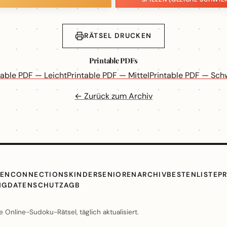
RÄTSEL DRUCKEN
Printable PDFs
table PDF — Leicht
Printable PDF — Mittel
Printable PDF — Sch
← Zurück zum Archiv
TEN
CONNECTIONS
KINDER
SENIOREN
ARCHIV
BESTENLISTE
P
NG
DATENSCHUTZ
AGB
Online-Sudoku-Rätsel, täglich aktualisiert.