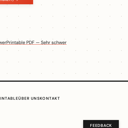
wer
Printable PDF — Sehr schwer
RINTABLE
ÜBER UNS
KONTAKT
FEEDBACK