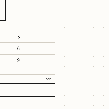
8
7
3
6
9
OFF