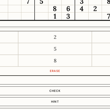
7
5
3
8
6
4
2
1
3
2
5
8
ERASE
CHECK
HINT