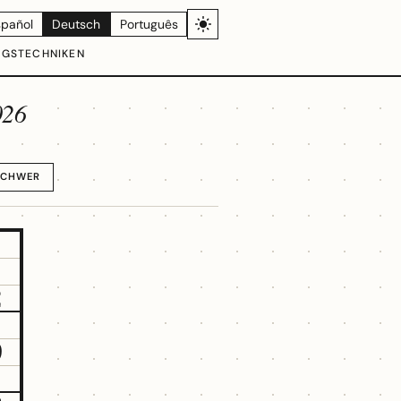
spañol
Deutsch
Português
NGSTECHNIKEN
026
SCHWER
2
9