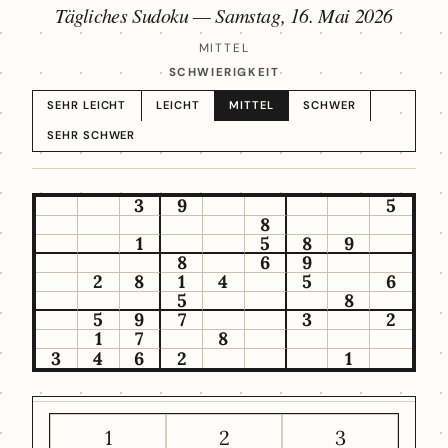
Tägliches Sudoku —
Samstag, 16. Mai 2026
MITTEL
SCHWIERIGKEIT
SEHR LEICHT
LEICHT
MITTEL
SCHWER
SEHR SCHWER
3
9
5
8
1
5
8
9
8
6
9
2
8
1
4
5
6
5
8
5
9
7
3
2
1
7
8
3
4
6
2
1
1
2
3