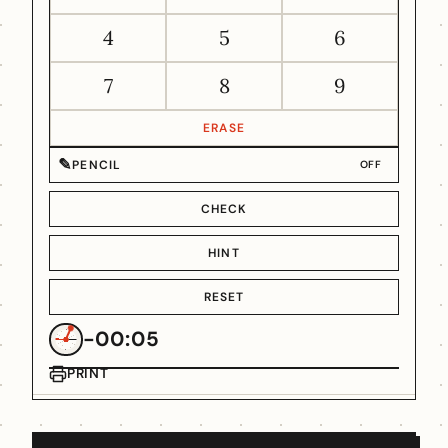
4
5
6
7
8
9
ERASE
✎
PENCIL
OFF
CHECK
HINT
RESET
-00:05
PRINT