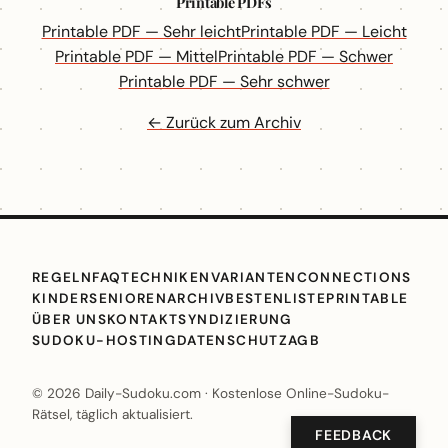
Printable PDFs
Printable PDF — Sehr leicht
Printable PDF — Leicht
Printable PDF — Mittel
Printable PDF — Schwer
Printable PDF — Sehr schwer
← Zurück zum Archiv
REGELN
FAQ
TECHNIKEN
VARIANTEN
CONNECTIONS
KINDER
SENIOREN
ARCHIV
BESTENLISTE
PRINTABLE
ÜBER UNS
KONTAKT
SYNDIZIERUNG
SUDOKU-HOSTING
DATENSCHUTZ
AGB
© 2026 Daily-Sudoku.com · Kostenlose Online-Sudoku-
Rätsel, täglich aktualisiert.
FEEDBACK