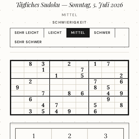
Tägliches Sudoku —
Sonntag, 5. Juli 2026
MITTEL
SCHWIERIGKEIT
SEHR LEICHT
LEICHT
MITTEL
SCHWER
SEHR SCHWER
8
3
2
1
7
1
7
1
5
2
2
7
6
9
8
5
7
8
6
4
9
6
9
4
7
5
8
3
5
4
9
6
1
2
3