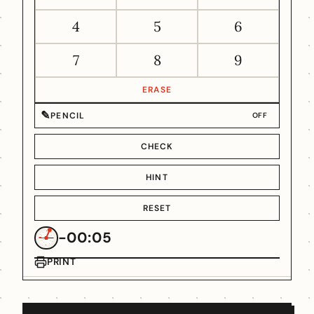
4
5
6
7
8
9
ERASE
✎
PENCIL
OFF
CHECK
HINT
RESET
-00:05
PRINT