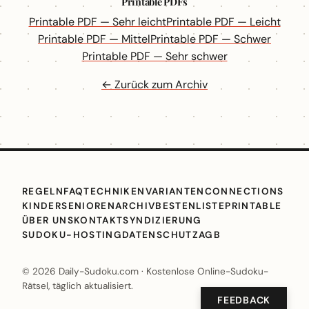
Printable PDFs
Printable PDF — Sehr leicht
Printable PDF — Leicht
Printable PDF — Mittel
Printable PDF — Schwer
Printable PDF — Sehr schwer
← Zurück zum Archiv
REGELN
FAQ
TECHNIKEN
VARIANTEN
CONNECTIONS
KINDER
SENIOREN
ARCHIV
BESTENLISTE
PRINTABLE
ÜBER UNS
KONTAKT
SYNDIZIERUNG
SUDOKU-HOSTING
DATENSCHUTZ
AGB
© 2026 Daily-Sudoku.com · Kostenlose Online-Sudoku-
Rätsel, täglich aktualisiert.
FEEDBACK