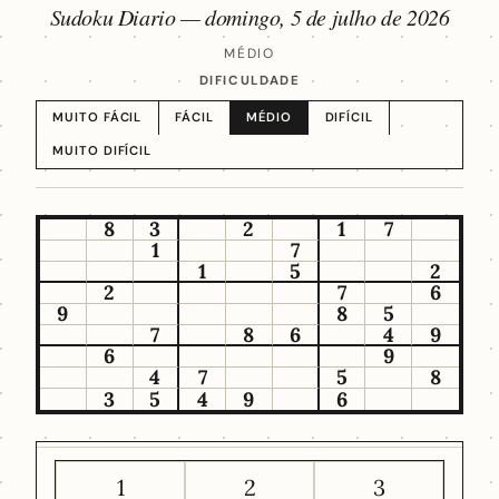
Sudoku Diario —
domingo, 5 de julho de 2026
MÉDIO
DIFICULDADE
MUITO FÁCIL
FÁCIL
MÉDIO
DIFÍCIL
MUITO DIFÍCIL
8
3
2
1
7
1
7
1
5
2
2
7
6
9
8
5
7
8
6
4
9
6
9
4
7
5
8
3
5
4
9
6
1
2
3