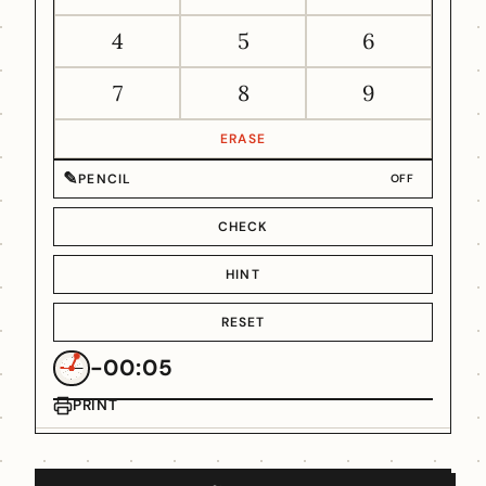
4
5
6
7
8
9
ERASE
✎
PENCIL
OFF
CHECK
HINT
RESET
-00:05
PRINT