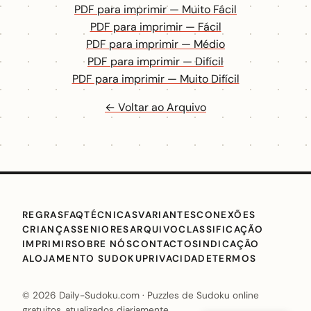
PDF para imprimir — Muito Fácil
PDF para imprimir — Fácil
PDF para imprimir — Médio
PDF para imprimir — Difícil
PDF para imprimir — Muito Difícil
← Voltar ao Arquivo
REGRAS
FAQ
TÉCNICAS
VARIANTES
CONEXÕES
CRIANÇAS
SENIORES
ARQUIVO
CLASSIFICAÇÃO
IMPRIMIR
SOBRE NÓS
CONTACTO
SINDICAÇÃO
ALOJAMENTO SUDOKU
PRIVACIDADE
TERMOS
© 2026 Daily-Sudoku.com · Puzzles de Sudoku online
gratuitos, atualizados diariamente.