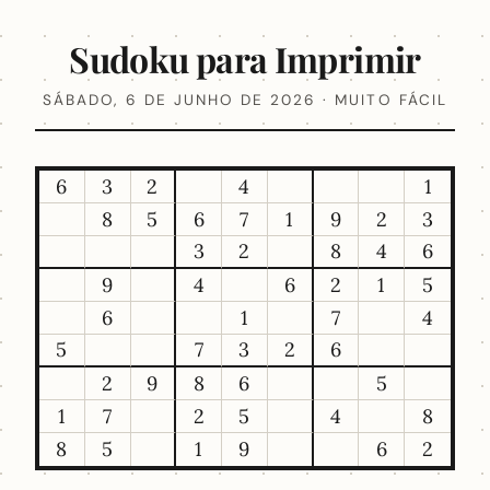
Sudoku para Imprimir
SÁBADO, 6 DE JUNHO DE 2026 · MUITO FÁCIL
6
3
2
4
1
8
5
6
7
1
9
2
3
3
2
8
4
6
9
4
6
2
1
5
6
1
7
4
5
7
3
2
6
2
9
8
6
5
1
7
2
5
4
8
8
5
1
9
6
2