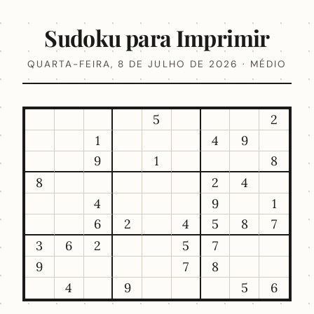
Sudoku para Imprimir
QUARTA-FEIRA, 8 DE JULHO DE 2026 · MÉDIO
5
2
1
4
9
9
1
8
8
2
4
4
9
1
6
2
4
5
8
7
3
6
2
5
7
9
7
8
4
9
5
6