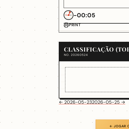
-00:05
PRINT
CLASSIFICAÇÃO (TOP
NO. 20260524
← 2026-05-23
2026-05-25 →
← JOGAR O