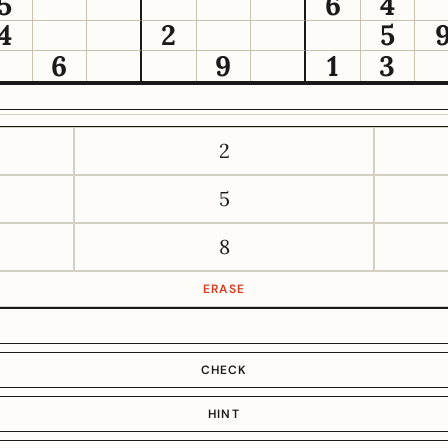
5
6
4
4
2
5
6
9
1
3
2
5
8
ERASE
CHECK
HINT