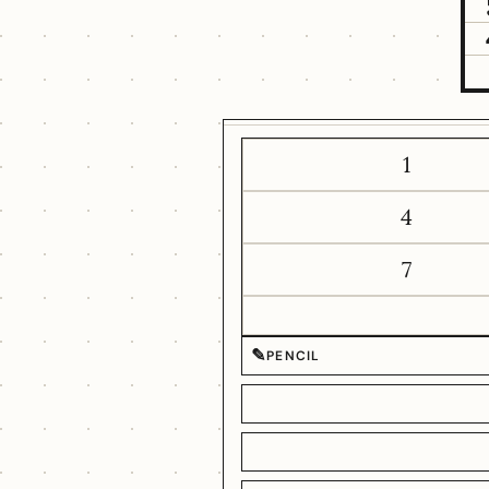
1
4
7
✎
PENCIL