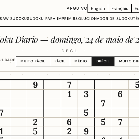
ARQUIVO
English
Français
E
GSAW SUDOKU
SUDOKU PARA IMPRIMIR
SOLUCIONADOR DE SUDOKU
TÉ
oku Diario —
domingo, 24 de maio de 
DIFÍCIL
CULDADE
MUITO FÁCIL
FÁCIL
MÉDIO
DIFÍCIL
MUITO DIF
9
7
1
3
6
7
7
5
2
6
5
7
1
5
2
9