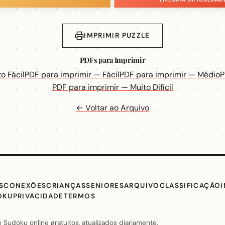
IMPRIMIR PUZZLE
PDFs para Imprimir
o Fácil
PDF para imprimir — Fácil
PDF para imprimir — Médio
P
PDF para imprimir — Muito Difícil
← Voltar ao Arquivo
S
CONEXÕES
CRIANÇAS
SENIORES
ARQUIVO
CLASSIFICAÇÃO
OKU
PRIVACIDADE
TERMOS
Sudoku online gratuitos, atualizados diariamente.