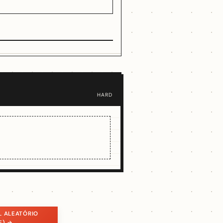
HARD
L ALEATÓRIO
E) →