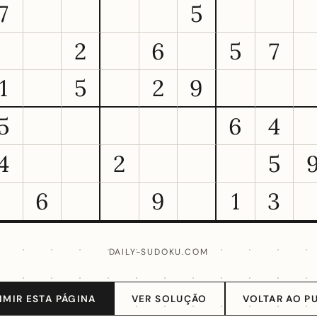
7
5
2
6
5
7
1
5
2
9
5
6
4
4
2
5
6
9
1
3
DAILY-SUDOKU.COM
IMIR ESTA PÁGINA
VER SOLUÇÃO
VOLTAR AO P