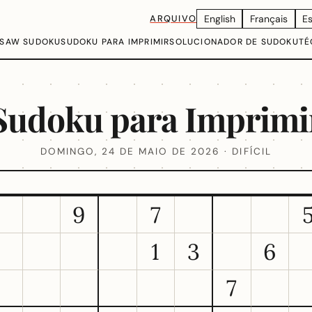
ARQUIVO
English
Français
E
GSAW SUDOKU
SUDOKU PARA IMPRIMIR
SOLUCIONADOR DE SUDOKU
TÉ
Sudoku para Imprimi
DOMINGO, 24 DE MAIO DE 2026 · DIFÍCIL
9
7
1
3
6
7