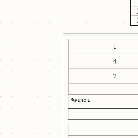
1
4
7
✎
PENCIL