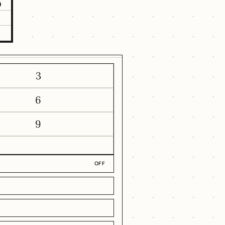
6
3
6
9
OFF