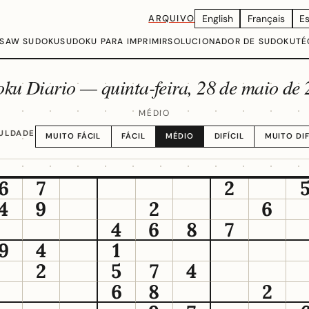
ARQUIVO
English
Français
E
GSAW SUDOKU
SUDOKU PARA IMPRIMIR
SOLUCIONADOR DE SUDOKU
TÉ
oku Diario —
quinta-feira, 28 de maio de
MÉDIO
CULDADE
MUITO FÁCIL
FÁCIL
MÉDIO
DIFÍCIL
MUITO DIF
6
7
2
4
9
2
6
4
6
8
7
9
4
1
2
5
7
4
6
8
2