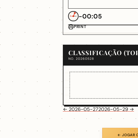
-00:05
PRINT
CLASSIFICAÇÃO (TOP
NO. 20260528
← 2026-05-27
2026-05-29 →
← JOGAR 