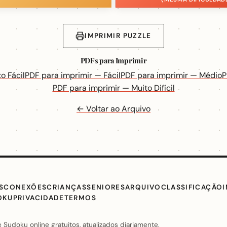
IMPRIMIR PUZZLE
PDFs para Imprimir
o Fácil
PDF para imprimir — Fácil
PDF para imprimir — Médio
P
PDF para imprimir — Muito Difícil
← Voltar ao Arquivo
S
CONEXÕES
CRIANÇAS
SENIORES
ARQUIVO
CLASSIFICAÇÃO
OKU
PRIVACIDADE
TERMOS
Sudoku online gratuitos, atualizados diariamente.