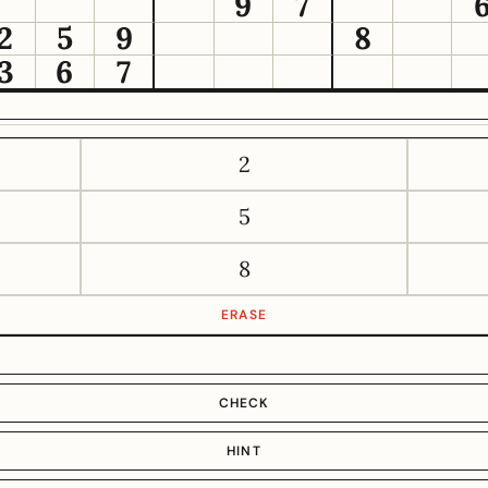
9
7
2
5
9
8
3
6
7
2
5
8
ERASE
CHECK
HINT