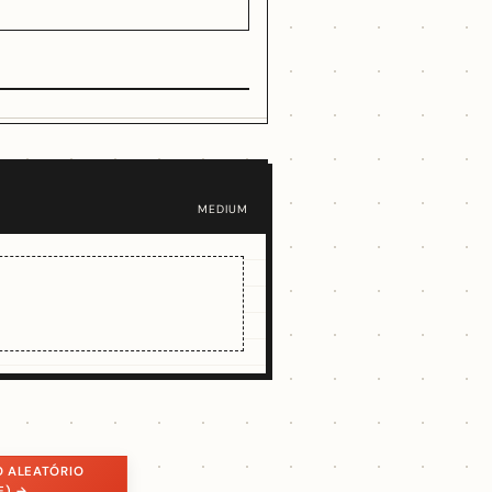
MEDIUM
O ALEATÓRIO
E) →