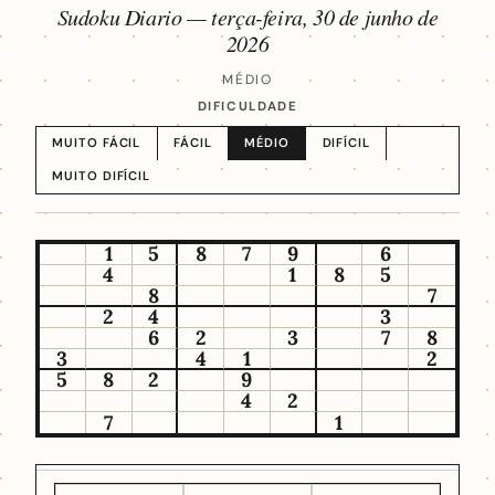
Sudoku Diario —
terça-feira, 30 de junho de
2026
MÉDIO
DIFICULDADE
MUITO FÁCIL
FÁCIL
MÉDIO
DIFÍCIL
MUITO DIFÍCIL
1
5
8
7
9
6
4
1
8
5
8
7
2
4
3
6
2
3
7
8
3
4
1
2
5
8
2
9
4
2
7
1