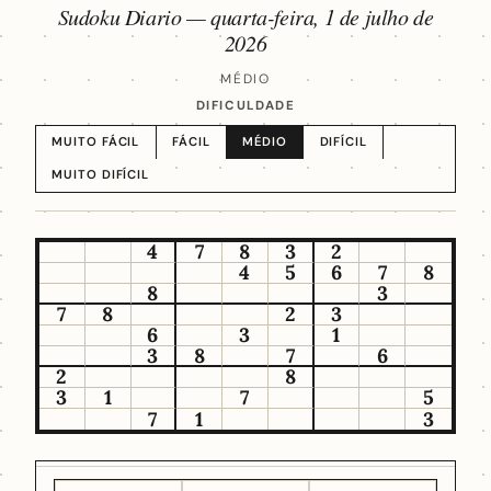
Sudoku Diario —
quarta-feira, 1 de julho de
2026
MÉDIO
DIFICULDADE
MUITO FÁCIL
FÁCIL
MÉDIO
DIFÍCIL
MUITO DIFÍCIL
4
7
8
3
2
4
5
6
7
8
8
3
7
8
2
3
6
3
1
3
8
7
6
2
8
3
1
7
5
7
1
3