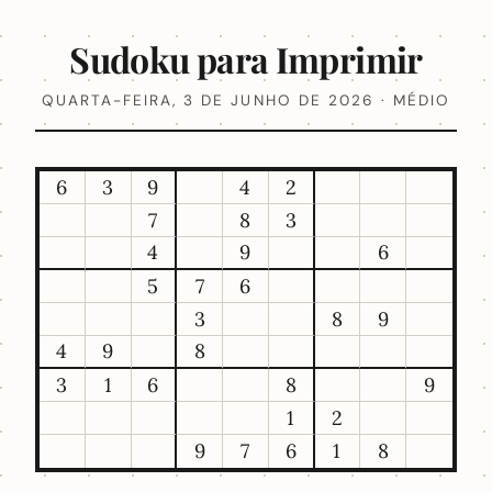
Sudoku para Imprimir
QUARTA-FEIRA, 3 DE JUNHO DE 2026 · MÉDIO
6
3
9
4
2
7
8
3
4
9
6
5
7
6
3
8
9
4
9
8
3
1
6
8
9
1
2
9
7
6
1
8