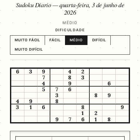
Sudoku Diario —
quarta-feira, 3 de junho de
2026
MÉDIO
DIFICULDADE
MUITO FÁCIL
FÁCIL
MÉDIO
DIFÍCIL
MUITO DIFÍCIL
6
3
9
4
2
7
8
3
4
9
6
5
7
6
3
8
9
4
9
8
3
1
6
8
9
1
2
9
7
6
1
8