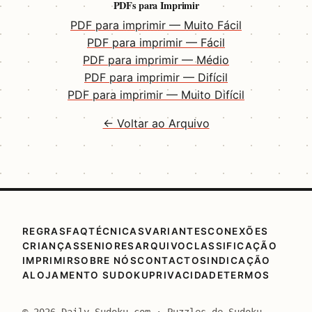
PDFs para Imprimir
PDF para imprimir — Muito Fácil
PDF para imprimir — Fácil
PDF para imprimir — Médio
PDF para imprimir — Difícil
PDF para imprimir — Muito Difícil
← Voltar ao Arquivo
REGRAS
FAQ
TÉCNICAS
VARIANTES
CONEXÕES
CRIANÇAS
SENIORES
ARQUIVO
CLASSIFICAÇÃO
IMPRIMIR
SOBRE NÓS
CONTACTO
SINDICAÇÃO
ALOJAMENTO SUDOKU
PRIVACIDADE
TERMOS
© 2026 Daily-Sudoku.com · Puzzles de Sudoku