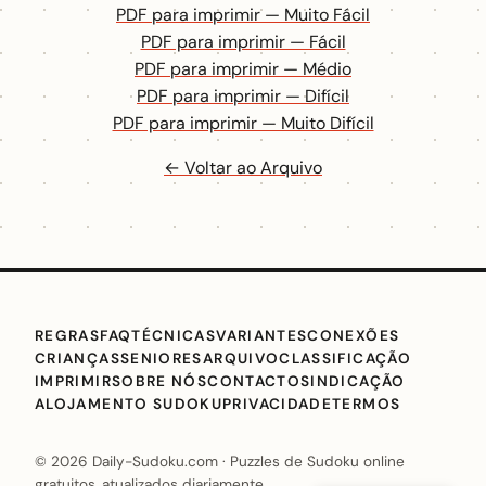
PDF para imprimir — Muito Fácil
PDF para imprimir — Fácil
PDF para imprimir — Médio
PDF para imprimir — Difícil
PDF para imprimir — Muito Difícil
← Voltar ao Arquivo
REGRAS
FAQ
TÉCNICAS
VARIANTES
CONEXÕES
CRIANÇAS
SENIORES
ARQUIVO
CLASSIFICAÇÃO
IMPRIMIR
SOBRE NÓS
CONTACTO
SINDICAÇÃO
ALOJAMENTO SUDOKU
PRIVACIDADE
TERMOS
© 2026 Daily-Sudoku.com · Puzzles de Sudoku online
gratuitos, atualizados diariamente.