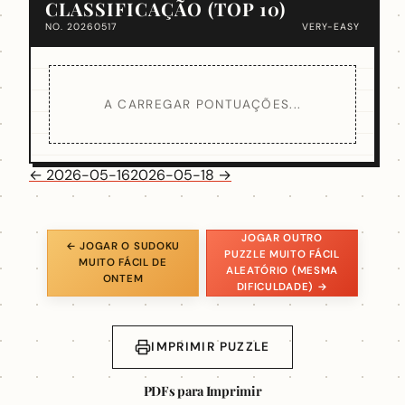
CLASSIFICAÇÃO (TOP 10)
NO. 20260517
VERY-EASY
A CARREGAR PONTUAÇÕES...
← 2026-05-16
2026-05-18 →
JOGAR OUTRO
← JOGAR O SUDOKU
PUZZLE MUITO FÁCIL
MUITO FÁCIL DE
ALEATÓRIO (MESMA
ONTEM
DIFICULDADE) →
IMPRIMIR PUZZLE
PDFs para Imprimir