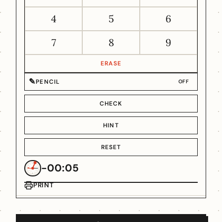
4
5
6
7
8
9
ERASE
✎
PENCIL
OFF
CHECK
HINT
RESET
-00:05
PRINT