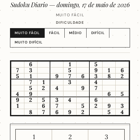
Sudoku Diario —
domingo, 17 de maio de 2026
MUITO FÁCIL
DIFICULDADE
MUITO FÁCIL
FÁCIL
MÉDIO
DIFÍCIL
MUITO DIFÍCIL
6
1
5
7
3
5
9
1
6
5
1
9
7
6
3
8
2
7
1
3
4
5
2
4
9
7
4
9
6
5
9
2
5
3
4
6
1
6
7
5
2
9
3
8
7
6
9
2
5
4
1
2
3